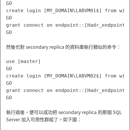
GO

create login [MY_DOMAIN\LABVM01$] from wind
GO

grant connect on endpoint::[Hadr_endpoint] 
然後也對 secondary replica 的資料庫執行類似的命令：
use [master]

GO

create login [MY_DOMAIN\LABVM02$] from wind
GO

grant connect on endpoint::[Hadr_endpoint] 
GO
執行過後，便可以成功把 secondary replica 的那個 SQL
Server 加入可用性群組了。如下圖：