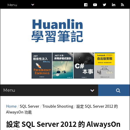
Home
/
SQL Server
/
Trouble Shooting
/
設定 SQL Server 2012 的
AlwaysOn 功能
設定 SQL Server 2012 的 AlwaysOn