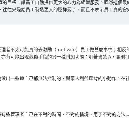
織的目標，讓員工自動提供更大的心力為組織服務。既然這個最
，往往只是給員工製造更大的壓抑罷了，而且不表示員工真的會
者不太可能真的去激勵（motivate）員工做甚麼事情；相反
亦有可能出現激勵手段的另一種附加功能：明著褒獎 A，實則打
他做出一些連自己都無法控制的、與眾人利益違背的小動作。在
些管理者自己在不對的時間、不對的情境、用了不對的方法.....