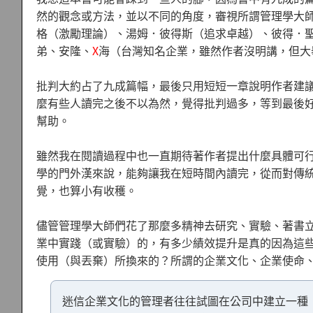
然的觀念或方法，並以不同的角度，審視所謂管理學大
格（激勵理論）、湯姆．彼得斯（追求卓越）、彼得．
弟、安隆、
X
海（台灣知名企業，雖然作者沒明講，但大
批判大約占了九成篇幅，最後只用短短一章說明作者建
麼有些人讀完之後不以為然，覺得批判過多，等到最後
幫助。
雖然我在閱讀過程中也一直期待著作者提出什麼具體可
學的門外漢來說，能夠讓我在短時間內讀完，從而對傳
覺，也算小有收穫。
儘管管理學大師們花了那麼多精神去研究、實驗、著書
業中實踐（或實驗）的，有多少績效提升是真的因為這
使用（與丟棄）所換來的？所謂的企業文化、企業使命
迷信企業文化的管理者往往試圖在公司中建立一種