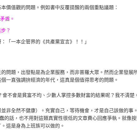
基本價值觀的問題。例如書中反覆提醒的兩個重點議題：
矛盾。
進步？
呀：「一本企管界的《共產黨宣言》！！」
主的問題，出發點是為企業服務，而非普羅大眾。然而企業發展
這個一直強調拚經濟的年代，這真是個值得思考的問題。
嗎？會不會是貧富不均、少數人掌控多數財富的結果呢？我不清楚
怨並非全然不健康）。充實自己，等待機會，才是自己該做的事
蠢的話，也不用對這類真實性很低的文章費心回應爭執。就像按
了。這是身為上班族可以做的。