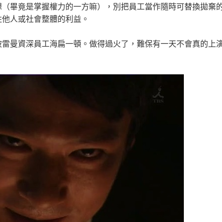
想（畢竟是掌握權力的一方嘛），別把員工當作隨時可替換拋棄
牲他人或社會整體的利益。
被雷曼資深員工海扁一頓。做得過火了，難保有一天不會真的上