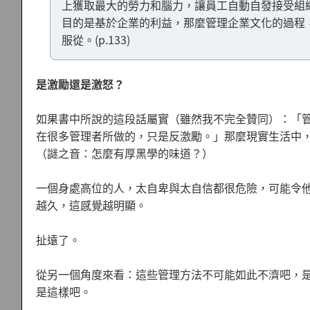
上獲取最大的勞力和腦力，讓員工自動自發接受組
目的是基於企業的利益，那麼管理企業文化的過程
服從。(p.133)
是激勵還是激怒？
如果書中所說的這段話屬實（雖然我不完全贊同）：「管理
在很多管理者所做的，只是反激勵。」那麼現實生活中，
（謎之音：怎麼有厚黑學的味道？）
一個身處高位的人，太自卑與太自信都很危險，可能令
越久，這感覺越明顯。
扯遠了。
從另一個角度來看：這些管理方法不可能如此不濟吧，是有
是這樣吧。