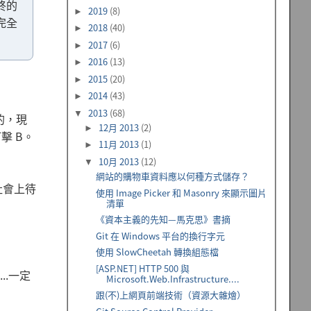
終的
2019
(8)
►
完全
2018
(40)
►
2017
(6)
►
2016
(13)
►
2015
(20)
►
2014
(43)
►
2013
(68)
▼
的，現
12月 2013
(2)
►
擊 B。
11月 2013
(1)
►
10月 2013
(12)
▼
網站的購物車資料應以何種方式儲存？
社會上待
使用 Image Picker 和 Masonry 來顯示圖片
清單
《資本主義的先知—馬克思》書摘
Git 在 Windows 平台的換行字元
使用 SlowCheetah 轉換組態檔
[ASP.NET] HTTP 500 與
.一定
Microsoft.Web.Infrastructure....
跟(不)上網頁前端技術（資源大雜燴）