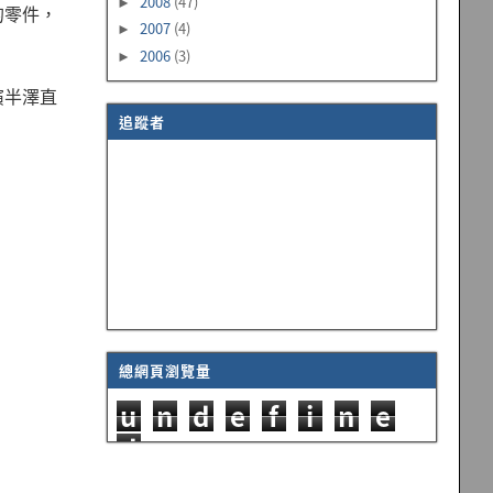
2008
(47)
►
的零件，
2007
(4)
►
2006
(3)
►
演半澤直
追蹤者
總網頁瀏覽量
u
n
d
e
f
i
n
e
d