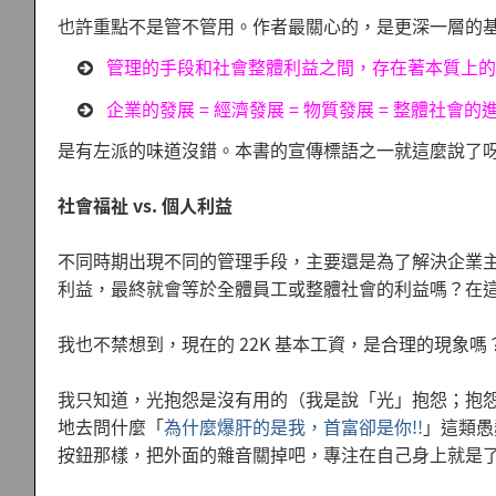
也許重點不是管不管用。作者最關心的，是更深一層的
管理的手段和社會整體利益之間，存在著本質上的
企業的發展 = 經濟發展 = 物質發展 = 整體社會的
是有左派的味道沒錯。本書的宣傳標語之一就這麼說了
社會福祉 vs. 個人利益
不同時期出現不同的管理手段，主要還是為了解決企業
利益，最終就會等於全體員工或整體社會的利益嗎？在
我也不禁想到，現在的 22K 基本工資，是合理的現象
我只知道，光抱怨是沒有用的（我是說「光」抱怨；抱
地去問什麼「
為什麼爆肝的是我，首富卻是你!!
」這類愚
按鈕那樣，把外面的雜音關掉吧，專注在自己身上就是