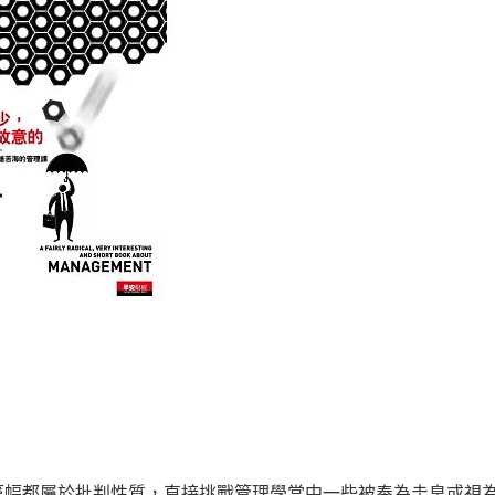
篇幅都屬於批判性質，直接挑戰管理學當中一些被奉為圭臬或視