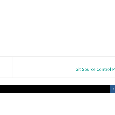
Git Source Control P
B