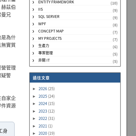
ENTITY FRAMEWORK
(10)
、赫茲伯
IIS
(9)
雷曼兄
SQL SERVER
(9)
WPF
(8)
CONCEPT MAP
(7)
也是為什
MY PROJECTS
(7)
且無實質
生產力
(6)
專案管理
(5)
非關 IT
(5)
經營管理
懷疑警
過往文章
2026
(25)
►
2025
(24)
►
在自家企
2024
(15)
►
零件資源
2023
(12)
►
2022
(31)
►
2021
(1)
►
工身
2020
(19)
►