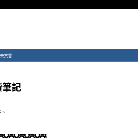
去買書
讀筆記
子。