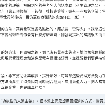
師提出的理論。被點到名的學者名人包括泰勒（科學管理之父）
聖吉（第五項修練）、彼得．杜拉克等等，還有一些知名企業：
舉裁員然後捐一百億蓋癌症醫院的應該僅此一家）。
議的方法，其實也就是書名點出的，應該要「管得少」。我想這
好不容易想看看作者有什麼好辦法時，卻發現提出的建議很少而
行的好方法，但讀完之後，倒也沒有覺得太失望。對於像我這種
統與現代管理理論和演進歷程有個粗淺認識，並提醒我們要保持
立論，希望幫助企業成長，提升績效，可是拿這些管理方法努力
些方法所產生？還是因為同時配合裁員、雇用派遣人力、把人當
、幸福企業，你是講真的嗎？
「功能性的人道主義」，但本質上仍是想用最經濟的方式，從員