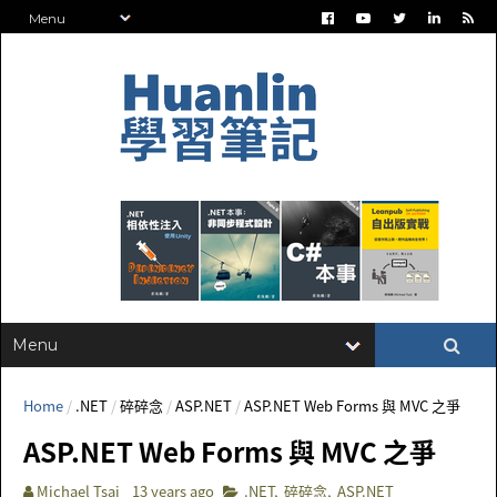
Home
/
.NET
/
碎碎念
/
ASP.NET
/
ASP.NET Web Forms 與 MVC 之爭
ASP.NET Web Forms 與 MVC 之爭
Michael Tsai
13 years ago
.NET
,
碎碎念
,
ASP.NET