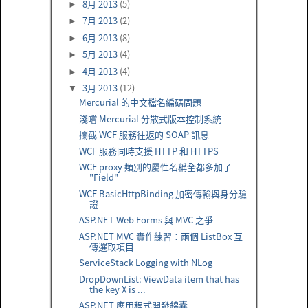
8月 2013
(5)
►
7月 2013
(2)
►
6月 2013
(8)
►
5月 2013
(4)
►
4月 2013
(4)
►
3月 2013
(12)
▼
Mercurial 的中文檔名編碼問題
淺嚐 Mercurial 分散式版本控制系統
攔截 WCF 服務往返的 SOAP 訊息
WCF 服務同時支援 HTTP 和 HTTPS
WCF proxy 類別的屬性名稱全都多加了
"Field"
WCF BasicHttpBinding 加密傳輸與身分驗
證
ASP.NET Web Forms 與 MVC 之爭
ASP.NET MVC 實作練習：兩個 ListBox 互
傳選取項目
ServiceStack Logging with NLog
DropDownList: ViewData item that has
the key X is ...
ASP.NET 應用程式開發錦囊