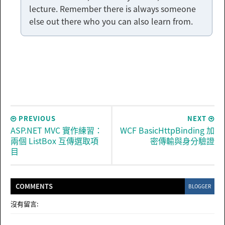
lecture. Remember there is always someone
else out there who you can also learn from.
PREVIOUS
NEXT
ASP.NET MVC 實作練習：
WCF BasicHttpBinding 加
兩個 ListBox 互傳選取項
密傳輸與身分驗證
目
COMMENT
S
BLOGGER
沒有留言: