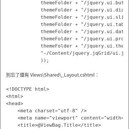
            themeFolder + "/jquery.ui.butto
            themeFolder + "/jquery.ui.dialo
            themeFolder + "/jquery.ui.slide
            themeFolder + "/jquery.ui.tabs.
            themeFolder + "/jquery.ui.datep
            themeFolder + "/jquery.ui.progr
            themeFolder + "/jquery.ui.theme
            "~/Content/jquery.jqGrid/ui.jqg
別忘了還有 Views\Shared\_Layout.cshtml：
<!DOCTYPE html>

<html>

<head>

    <meta charset="utf-8" />

    <meta name="viewport" content="width=de
    <title>@ViewBag.Title</title>
