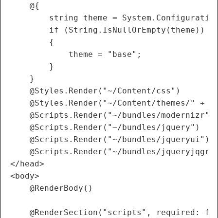
    @{

        string theme = System.Configuration
        if (String.IsNullOrEmpty(theme))

        {

            theme = "base";

        }

    }

    @Styles.Render("~/Content/css")

    @Styles.Render("~/Content/themes/" + th
    @Scripts.Render("~/bundles/modernizr")

    @Scripts.Render("~/bundles/jquery")

    @Scripts.Render("~/bundles/jqueryui")

    @Scripts.Render("~/bundles/jqueryjqgrid
</head>

<body>

    @RenderBody()

    @RenderSection("scripts", required: fal