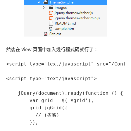
然後在 View 頁面中加入幾行程式碼就行了：
<script type="text/javascript" src="/Conten
<script type="text/javascript">

    jQuery(document).ready(function () {

        var grid = $('#grid');

        grid.jqGrid({

          // (省略)

        });
