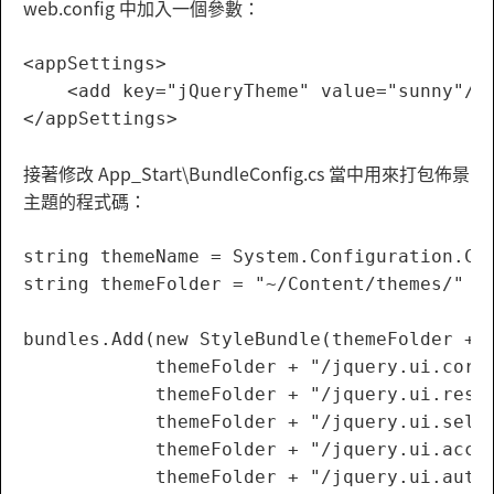
web.config 中加入一個參數：
<appSettings>

    <add key="jQueryTheme" value="sunny"/>

接著修改 App_Start\BundleConfig.cs 當中用來打包佈景
主題的程式碼：
string themeName = System.Configuration.Con
string themeFolder = "~/Content/themes/" + 
bundles.Add(new StyleBundle(themeFolder + "
            themeFolder + "/jquery.ui.core.
            themeFolder + "/jquery.ui.resiz
            themeFolder + "/jquery.ui.selec
            themeFolder + "/jquery.ui.accor
            themeFolder + "/jquery.ui.autoc