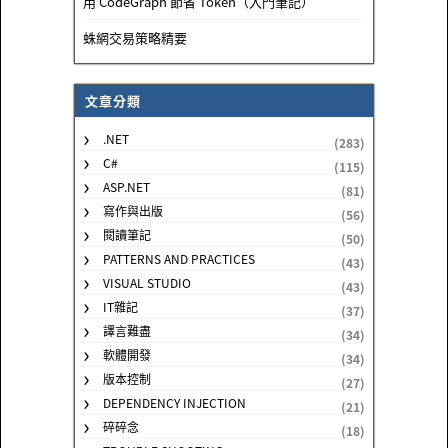
用 CodeGraph 節省 Token（入門筆記）
蛛網交易策略精要
文章分類
.NET
(283)
C#
(115)
ASP.NET
(81)
寫作與出版
(56)
閱讀筆記
(50)
PATTERNS AND PRACTICES
(43)
VISUAL STUDIO
(43)
IT雜記
(37)
譯言難盡
(34)
軟體開發
(34)
版本控制
(27)
DEPENDENCY INJECTION
(21)
碎碎念
(18)