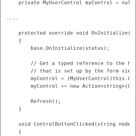
    private MyUserControl myControl = null;
....

    protected override void OnInitialize(As
    {

        base.OnInitialize(status);

        // Get a typed reference to the hos
        // that is set up by the form view 
        myControl = (MyUserControl)this.Con
        myControl += new Action<string>(Con
        Refresh();

    }

    void ControlButtonClicked(string nodeNa
    {
