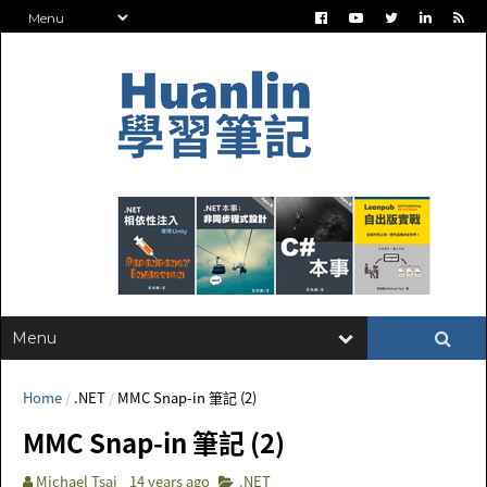
Home
/
.NET
/
MMC Snap-in 筆記 (2)
MMC Snap-in 筆記 (2)
Michael Tsai
14 years ago
.NET