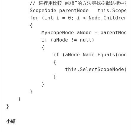
        // 這裡用比較"純樸"的方法尋找樹狀結構中的特
        ScopeNode parentNode = this.ScopeNo
        for (int i = 0; i < Node.Children.C
        {

            MyScopeNode aNode = parentNode.
            if (aNode != null)

            {

                if (aNode.Name.Equals(nodeN
                {

                    this.SelectScopeNode(aN
                }

            }

        }

    }

小結