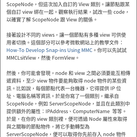
ScopeNode，但這次加入自訂的 View 類別。讓節點跟某
個自訂 view 綁在一起。觀察執行結果，試改一些 code，
以確實了解 ScopeNode 跟 View 的關係。
接著設計不同的 views，讓一個節點有多種 view 可供使
用者切換。這個部分可以參考微軟網站上的教學文件：
How-To Develop Snap-ins Using MMC
。你可以先試試
MMCLsitView，然後 FormView。
然後，你可能會發現，node 和 view 之間必須要能互相傳
遞資料，至少 view 物件要能夠取得 node 物件的某些資
訊。比如說，每個節點代表一台機器，它得提供 IP 位
址、電腦名稱等資訊。於是你寫了一個類別，繼承自
ScopeNode，例如 ServerScopeNode，並且在此類別中
提供額外的屬性：IPAddress、ComputerName 等等。
於是，在你的 view 類別裡，便可透過 Node 屬性來取得
與之關聯的節點物件，將它手動轉型為
ServerScopeNode，便可以取得你先前存入 node 物件