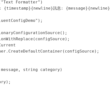
"Text Formatter")

: {timestamp}{newline}訊息: {message}{newline
uentConfigDemo");

onaryConfigurationSource();

onWithReplace(configSource);

urrent

er.CreateDefaultContainer(configSource);

message, string category)

ry);
