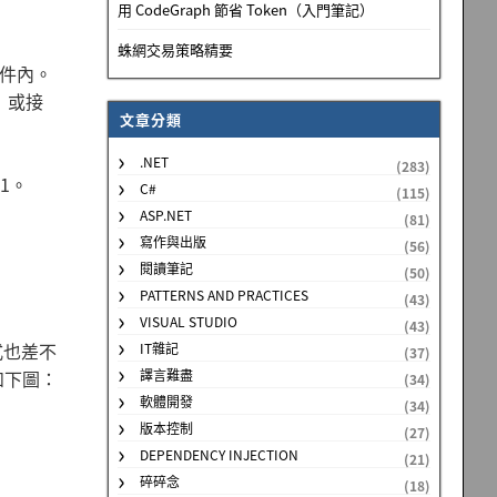
用 CodeGraph 節省 Token（入門筆記）
蛛網交易策略精要
n 組件內。
）或接
文章分類
.NET
(283)
 1。
C#
(115)
ASP.NET
(81)
寫作與出版
(56)
閱讀筆記
(50)
PATTERNS AND PRACTICES
(43)
VISUAL STUDIO
(43)
方式也差不
IT雜記
(37)
，如下圖：
譯言難盡
(34)
軟體開發
(34)
版本控制
(27)
DEPENDENCY INJECTION
(21)
碎碎念
(18)