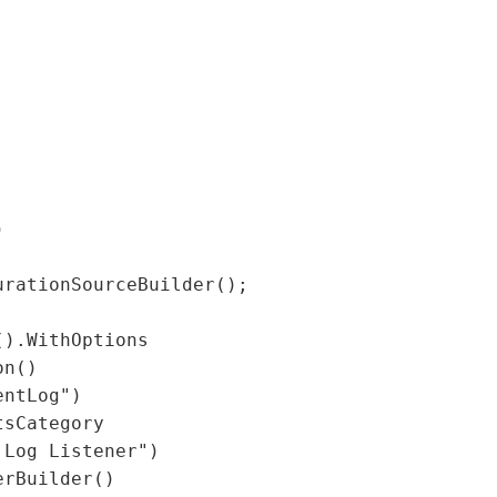


rationSourceBuilder();

).WithOptions

n()

ntLog")

sCategory

Log Listener")

rBuilder()
