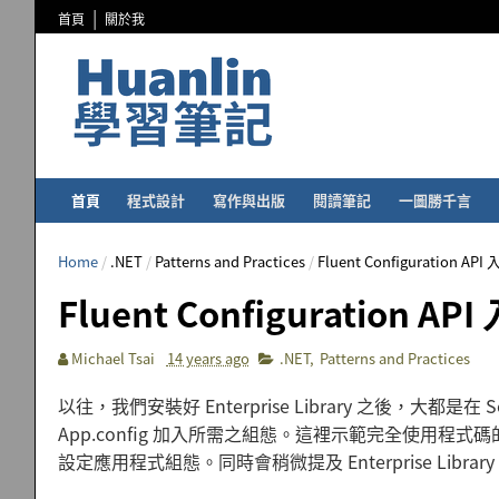
首頁
關於我
首頁
程式設計
寫作與出版
閱讀筆記
一圖勝千言
Home
/
.NET
/
Patterns and Practices
/
Fluent Configuration AP
Fluent Configuration A
Michael Tsai
14 years ago
.NET
,
Patterns and Practices
以往，我們安裝好 Enterprise Library 之後，大都是在
App.config 加入所需之組態。這裡示範完全使用程式碼的方式
設定應用程式組態。同時會稍微提及 Enterprise Library