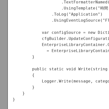
                    .TextFormatterNamed(
                    .UsingTemplate("時間
                .ToLog("Application")

                .UsingEventLogSource("Fl
            var configSource = new Dicti
            cfgBuilder.UpdateConfigurati
            EnterpriseLibraryContainer.C
              = EnterpriseLibraryContain
        }

        public static void Write(string 
        {

            Logger.Write(message, catego
        }

    }

}