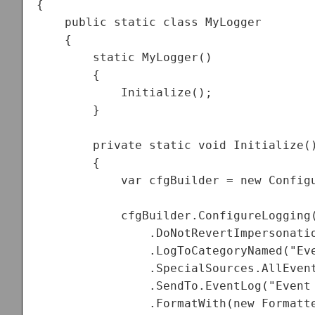
{

    public static class MyLogger

    {

        static MyLogger()

        {

            Initialize();

        }

        private static void Initialize()
        {

            var cfgBuilder = new Configu
            cfgBuilder.ConfigureLogging(
                .DoNotRevertImpersonatio
                .LogToCategoryNamed("Eve
                .SpecialSources.AllEvent
                .SendTo.EventLog("Event 
                .FormatWith(new Formatte