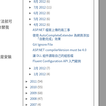
8月 2012
(6)
►
7月 2012
(11)
►
6月 2012
(8)
►
5月 2012
(6)
►
方法就可
4月 2012
(6)
▼
 來替我
ASP.NET 檔案上傳的兩三事
使用 AutoCompleteExtender 為網頁添加
「自動完成」效果
Git Ignore File
ASP.NET compilerVersion must be 4.0
讓 DLL 組件讀取自己的組態檔
件是安裝
Fluent Configuration API 入門範例
2月 2012
(7)
►
1月 2012
(4)
►
2011
(54)
►
2010
(55)
►
2009
(68)
►
2008
(47)
►
2007
(4)
►