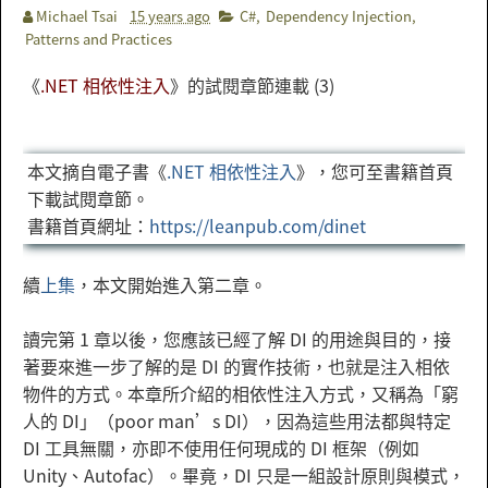
Michael Tsai
15 years ago
C#
,
Dependency Injection
,
Patterns and Practices
《
.NET 相依性注入
》的試閱章節連載 (3)
本文摘自電子書《
.NET 相依性注入
》，您可至書籍首頁
下載試閱章節。
書籍首頁網址：
https://leanpub.com/dinet
續
上集
，本文開始進入第二章。
讀完第 1 章以後，您應該已經了解 DI 的用途與目的，接
著要來進一步了解的是 DI 的實作技術，也就是注入相依
物件的方式。本章所介紹的相依性注入方式，又稱為「窮
人的 DI」（poor man’s DI），因為這些用法都與特定
DI 工具無關，亦即不使用任何現成的 DI 框架（例如
Unity、Autofac）。畢竟，DI 只是一組設計原則與模式，