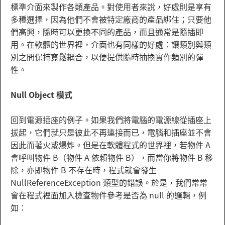
標準介面來製作各類產品。對使用者來說，好處則是享有
多種選擇，因為他們不會被特定廠商的產品綁住；只要他
們高興，隨時可以更換不同的產品，而且通常是隨插即
用。在軟體的世界裡，介面也有同樣的好處：讓類別與類
別之間保持寬鬆耦合，以便提供隨時抽換實作類別的彈
性。
Null Object 模式
回到電源插座的例子。如果我們將電腦的電源線從插座上
拔起，它們就只是彼此不再連接而已，電腦和插座並不會
因此而著火或爆炸。但是在軟體程式的世界裡，若物件 A
會呼叫物件 B（物件 A 依賴物件 B），而當你將物件 B 移
除，亦即物件 B 不存在時，程式就會發生
NullReferenceException 類型的錯誤。於是，我們常常
會在程式裡面加入檢查物件參考是否為 null 的邏輯，例
如：