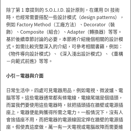
除了第 1 章提到的 S.O.L.I.D. 設計原則，在運用 DI 技術
時，也經常需要搭配一些設計模式（design patterns），
例如 Factory Method（工廠方法）、Decorator（裝
飾）、Composite（組合）、Adapter（轉換器）等等。
基於後續章節討論的必要，本節將介紹幾個相關的設計模
式。如需比較完整深入的介紹，可參考相關書籍，例如：
《物件導向設計模式》、《深入淺出設計模式》、《重構
－向範式前進》等等。
小引－電器與介面
日常生活中，四處可見電器用品，例如電視、微波爐、電
腦等等。這些電器通常都有條電線，電線尾端是個插頭，
而當我們要使用這些電器時，就把插頭插在牆壁或電源插
座上，電器便能夠獲得所需之電力。一般情況下，沒有人
會捨插座不用，而把電器的電源線固定焊在牆壁的電源插
座。假使真這麼做，萬一有一天電視或電腦故障而需要維