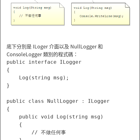
底下分別是 ILoger 介面以及 NullLogger 和
ConsoleLogger 類別的程式碼：
public interface ILogger

{

    Log(string msg);

}

public class NullLogger : ILogger

{

    public void Log(string msg)

    {

        // 不做任何事
