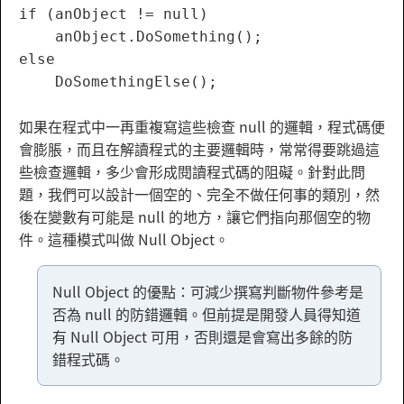
if (anObject != null)

    anObject.DoSomething();

else

如果在程式中一再重複寫這些檢查 null 的邏輯，程式碼便
會膨脹，而且在解讀程式的主要邏輯時，常常得要跳過這
些檢查邏輯，多少會形成閱讀程式碼的阻礙。針對此問
題，我們可以設計一個空的、完全不做任何事的類別，然
後在變數有可能是 null 的地方，讓它們指向那個空的物
件。這種模式叫做 Null Object。
Null Object 的優點：可減少撰寫判斷物件參考是
否為 null 的防錯邏輯。但前提是開發人員得知道
有 Null Object 可用，否則還是會寫出多餘的防
錯程式碼。