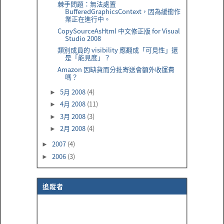
棘手問題：無法處置
BufferedGraphicsContext，因為緩衝作
業正在進行中。
CopySourceAsHtml 中文修正版 for Visual
Studio 2008
類別成員的 visibility 應翻成「可見性」還
是「能見度」？
Amazon 因缺貨而分批寄送會額外收運費
嗎？
5月 2008
(4)
►
4月 2008
(11)
►
3月 2008
(3)
►
2月 2008
(4)
►
2007
(4)
►
2006
(3)
►
追蹤者