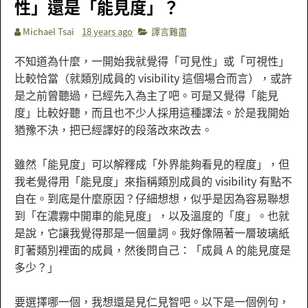
性」還是「能見度」？
Michael Tsai
18 years ago
譯言難盡
不知道為什麼，一開始我就覺得「可見性」或「可視性」
比較恰當（就類別成員的 visibility 這個場合而言），或許
是之前曾聽過，已經先入為主了吧。可是又覺得「能見
度」比較好聽，而且也不少人採用這種譯法。於是我開始
猶豫不決，把已經譯好的段落改來改去。
雖然「能見度」可以解釋成「外界能夠看見的程度」，但
我老覺得用「能見度」來指稱類別成員的 visibility 有點不
自在。到底是什麼原因？仔細想想，似乎是因為容易聯想
到「在濃霧中開車的能見度」，以及溫度的「度」。也就
是說，它讓我覺得那是一個量詞。我好像隔著一層玻璃紙
盯著類別裡面的成員，然後問自己：「成員 A 的能見度是
多少？」
要選擇哪一個，我想還是見仁見智吧。以下是一個例句，