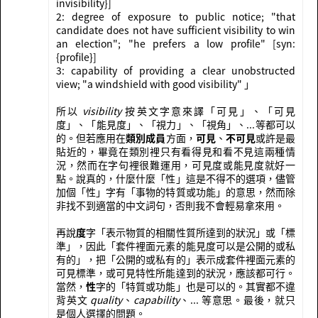
invisibility}]
2: degree of exposure to public notice; "that
candidate does not have sufficient visibility to win
an election"; "he prefers a low profile" [syn:
{profile}]
3: capability of providing a clear unobstructed
view; "a windshield with good visibility" 」
所以
visibility
按英文字意來譯「可見」、「可見
度」、「能見度」、「視力」、「視角」、...等都可以
的。但若應用在
類別成員
方面，
可見
、
不可見
或許是最
貼近的，畢竟在類別裡只有看得見和看不見這兩種情
況，然而在字句裡很難運用，可見度或能見度就好一
點。說真的，什麼什麼「性」這是不得不的選項，儘管
加個「性」字有「事物的特質或功能」的意思，然而除
非找不到適當的中文詞句，否則我不會輕易拿來用。
再說
度
字「表示物質的相關性質所達到的狀況」或「標
準」，因此「套件裡面元素的能見度可以是公開的或私
有的」，把「公開的或私有的」表示成套件裡面元素的
可見標準，或可見特性所能達到的狀況，應該都可行。
當然，
性
字的「特質或功能」也是可以的。其實都不違
背英文
quality
、
capability
、... 等意思。最後，就只
是個人選擇的問題。