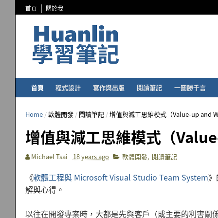
首頁
關於我
首頁
程式設計
寫作與出版
閱讀筆記
一圖勝千言
Home
/
軟體開發
/
閱讀筆記
/
增值與減工思維模式（Value-up and Wor
增值與減工思維模式（Value-up 
Michael Tsai
18 years ago
軟體開發
,
閱讀筆記
《
軟體工程與 Microsoft Visual Studio Team System
》
解與心得。
以往在開發專案時，大都是先與客戶（或主要的利害關係