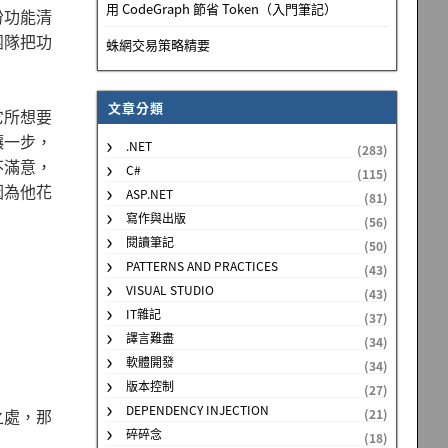
用 CodeGraph 節省 Token（入門筆記）
份功能清
團隊把功
蛛網交易策略精要
文章分類
它所想要
讓一步，
.NET
(283)
不滿意，
C#
(115)
因為他花
ASP.NET
(81)
寫作與出版
(56)
閱讀筆記
(50)
PATTERNS AND PRACTICES
(43)
VISUAL STUDIO
(43)
IT雜記
(37)
譯言難盡
(34)
軟體開發
(34)
版本控制
(27)
DEPENDENCY INJECTION
之處，那
(21)
碎碎念
(18)