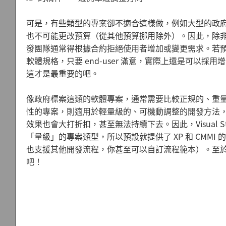
可是，有些類型的專案卻不適合這樣做，例如大型的政
也不可能更改預算（從其他預算挪用除外）。因此，除
發團隊通常得根據合約拒絕使用者增加或變更需求。若
軟體規格，只要 end-user 滿意，實際上還是可以
這才是最重要的吧。
像政府標案這類的軟體專案，通常需要比較正規的、重量
性的專案，則適用於輕量級的、可機動調整的開發方法，
效果也會大打折扣，甚至無法持續下去。因此，Visual Stud
「量級」的專案類型，所以預設就提供了 XP 和 CMM
也支援其他開發流程，你甚至可以自訂流程範本）。至
吧！