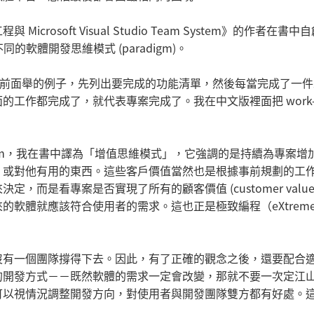
soft Visual Studio Team System》的作者在書中
不同的軟體開發思維模式 (paradigm)。
是類似前面舉的例子，先列出要完成的功能清單，然後每當完成了一
工作都完成了，就代表專案完成了。我在中文版裡面把 work-
radigm，我在書中譯為「增值思維模式」，它強調的是持續為專案增
、或對他有用的東西。這些客戶價值當然也是根據事前規劃的工
而是看專案是否實現了所有的顧客價值 (customer value
軟體就應該符合使用者的需求。這也正是極致編程（eXtrem
沒有一個團隊撐得下去。因此，有了正確的觀念之後，還要配合
的開發方式－－既然軟體的需求一定會改變，那就不要一次定江
可以視情況調整開發方向，對使用者與開發團隊雙方都有好處。