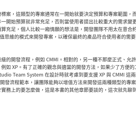
府標案，這類型的專案通常在一開始就要決定預算和專案範圍，
非一開始預算就非常充足，否則當使用者提出比較重大的需求變
預算充足，個人比較一廂情願的想法是，開發團隊不用太在意合
採用增值思維的模式來開發專案，以確保最終的產品符合使用者的需
級的開發流程，例如 CMMI。相對的，另一種不那麼正式、允
例如 XP。有了正確的觀念與適當的開發方法，如果少了方便的
io Team System 在設計時就考慮到要支援 XP 與 CMMI 這
I 的開發流程範本，讓團隊能夠以增值方法來開發這兩種類型的專
於實務上的要怎麼做，這是本書的其他章節要談的，這次就先聊