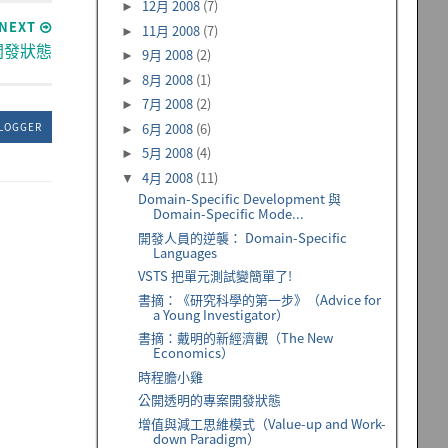
12月 2008
(7)
►
NEXT
11月 2008
(7)
►
開發狀態
9月 2008
(2)
►
8月 2008
(1)
►
7月 2008
(2)
►
6月 2008
(6)
LOGGER
►
5月 2008
(4)
►
4月 2008
(11)
▼
Domain-Specific Development 與
Domain-Specific Mode...
開發人員的逆襲： Domain-Specific
Languages
VSTS 把單元測試變簡單了!
書摘：《研究科學的第一步》（Advice for
a Young Investigator）
書摘：戴明的新經濟觀（The New
Economics）
時程膽小雞
公開透明的專案開發狀態
增值與減工思維模式（Value-up and Work-
down Paradigm）