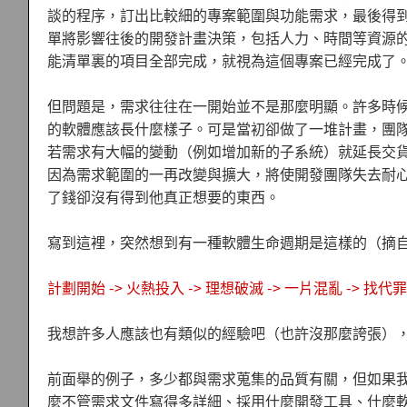
談的程序，訂出比較細的專案範圍與功能需求，最後得
單將影響往後的開發計畫決策，包括人力、時間等資源
能清單裏的項目全部完成，就視為這個專案已經完成了
但問題是，需求往往在一開始並不是那麼明顯。許多時
的軟體應該長什麼樣子。可是當初卻做了一堆計畫，團
若需求有大幅的變動（例如增加新的子系統）就延長交
因為需求範圍的一再改變與擴大，將使開發團隊失去耐
了錢卻沒有得到他真正想要的東西。
寫到這裡，突然想到有一種軟體生命週期是這樣的（摘
計劃開始 -> 火熱投入 -> 理想破滅 -> 一片混亂 -> 找
我想許多人應該也有類似的經驗吧（也許沒那麼誇張）
前面舉的例子，多少都與需求蒐集的品質有關，但如果
麼不管需求文件寫得多詳細、採用什麼開發工具、什麼