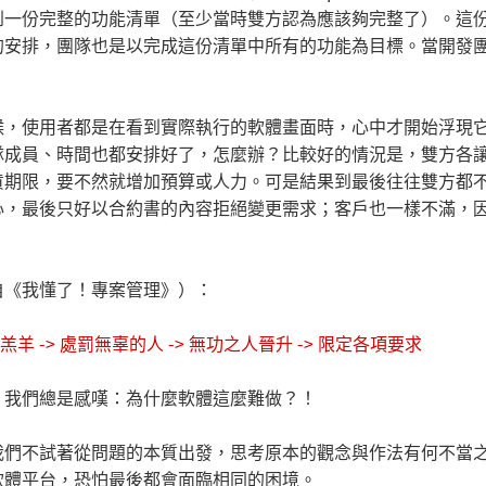
到一份完整的功能清單（至少當時雙方認為應該夠完整了）。這
的安排，團隊也是以完成這份清單中所有的功能為目標。當開發
。
候，使用者都是在看到實際執行的軟體畫面時，心中才開始浮現
隊成員、時間也都安排好了，怎麼辦？比較好的情況是，雙方各
貨期限，要不然就增加預算或人力。可是結果到最後往往雙方都
心，最後只好以合約書的內容拒絕變更需求；客戶也一樣不滿，
自《我懂了！專案管理》）：
代罪羔羊 -> 處罰無辜的人 -> 無功之人晉升 -> 限定各項要求
，我們總是感嘆：為什麼軟體這麼難做？！
我們不試著從問題的本質出發，思考原本的觀念與作法有何不當
軟體平台，恐怕最後都會面臨相同的困境。