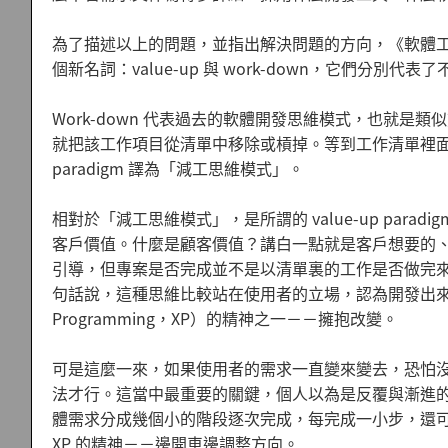
為了描述以上的問題，並指出解決問題的方向，《軟體工程與 Micro
個新名詞：value-up 與 work-down，它們分別代表了
Work-down 代表過去的軟體開發思維模式，也就
就把該工作項目從清單中移除或槓掉。等到工作清單裡面的
paradigm 譯為「減工思維模式」。
相對於「減工思維模式」，是所謂的 value-up pa
客戶價值。什麼是顧客價值？講白一點就是客戶想要的
引導，但專案是否完成並不是以清單裏的工作是否做完來決定，
句話說，這種思維比較站在使用者的立場，認為開發出來的
Programming，XP）的精神之一－－擁抱改變。
可是這麼一來，如果使用者的需求一直變來變去，恐怕
法才行。這當中最重要的關鍵，個人以為是反覆與漸進
體需求分成幾個小的階段逐次完成，每完成一小步，還
XP 的精神－－邊開車邊調整方向。